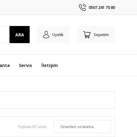
0507 241 70 80
ARA
Üyelik
Sepetim
anta
Servis
İletişim
Toplam 87 ürün