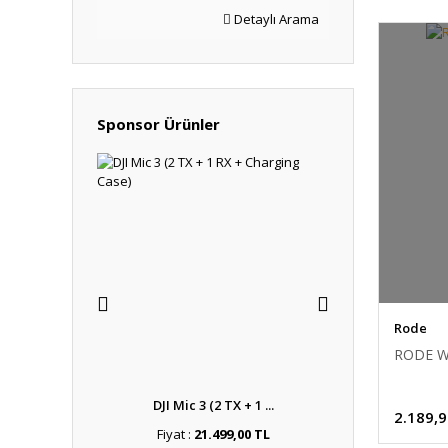
Detaylı Arama
Sponsor Ürünler
Rode
RODE WS
fessi ...
DJI Mic 3 (2 TX + 1 ...
Sigma 18-50
2.189,9
,63 TL
Fiyat :
21.499,00 TL
Fiyat :
32.