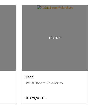
TÜKENDİ
Rode
RODE Boom Pole Micro
m F/1.4 DC ...
Sigma 30mm f/1.4 DC ...
Sigma 
4.379,98 TL
7.721,00 TL
Fiyat :
21.347,18 TL
Fiyat