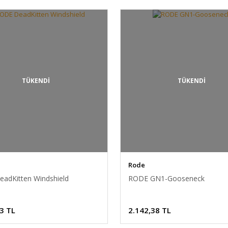
TÜKENDİ
TÜKENDİ
Rode
adKitten Windshield
RODE GN1-Gooseneck
3 TL
2.142,38 TL