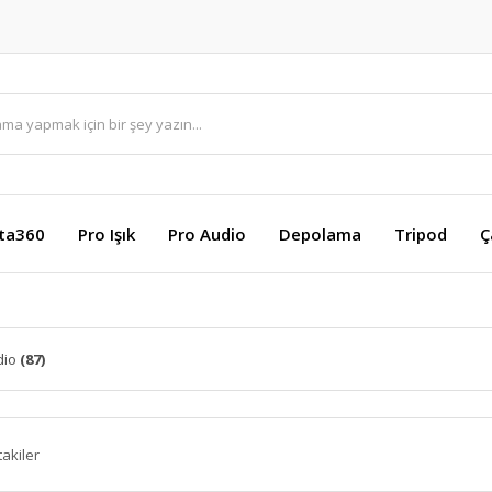
sta360
Pro Işık
Pro Audio
Depolama
Tripod
Ç
dio
(87)
takiler