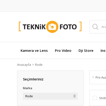
Kamera ve Lens
Pro Video
Dji Store
In
Anasayfa
Rode
Pro Au
Seçimleriniz
Marka
Rode
Stok