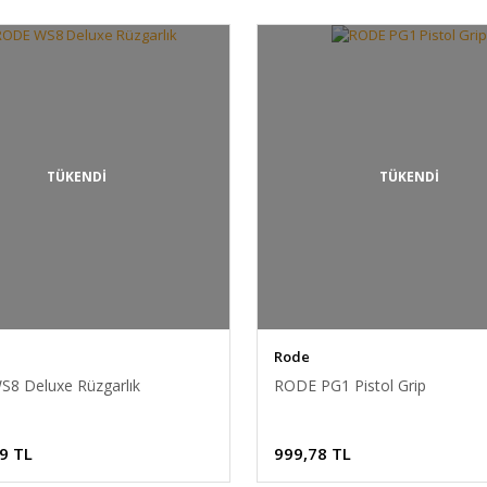
TÜKENDİ
TÜKENDİ
Rode
8 Deluxe Rüzgarlık
RODE PG1 Pistol Grip
mm f/2.8 ...
Sigma 10-18mm f/2.8 ...
Sigma 56m
9 TL
999,78 TL
363,78 TL
Fiyat :
36.431,93 TL
Fiyat :
2