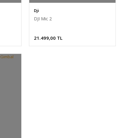
Dji
DJI Mic 2
21.499,00 TL