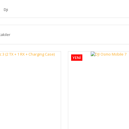
Dji
takiler
YENİ