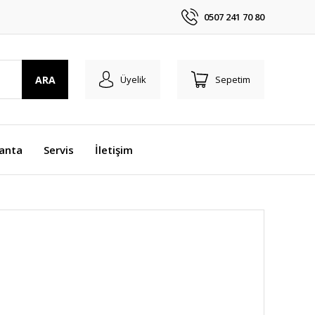
0507 241 70 80
ARA
Üyelik
Sepetim
anta
Servis
İletişim