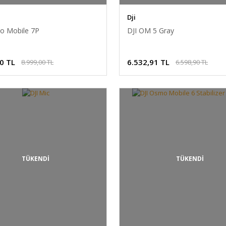
Dji
o Mobile 7P
DJI OM 5 Gray
0 TL
6.532,91 TL
8.999,00 TL
6.598,90 TL
TÜKENDİ
TÜKENDİ