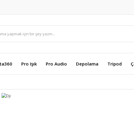
sta360
Pro Işık
Pro Audio
Depolama
Tripod
Ç