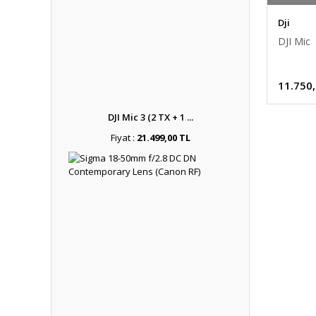
Dji
DJI Mic
11.750
DJI Mic 3 (2 TX + 1 ...
Fiyat :
21.499,00 TL