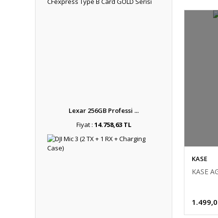
Lexar 256GB Professi ...
Fiyat :
14.758,63 TL
KASE
KASE A
1.499,0