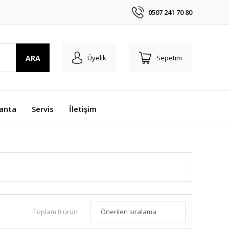
0507 241 70 80
ARA
Üyelik
Sepetim
anta
Servis
İletişim
Toplam 8 ürün