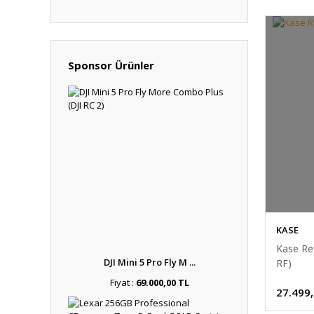
Sponsor Ürünler
KASE
Kase Re
DJI Mini 5 Pro Fly M ...
RF)
Fiyat :
69.000,00 TL
27.499