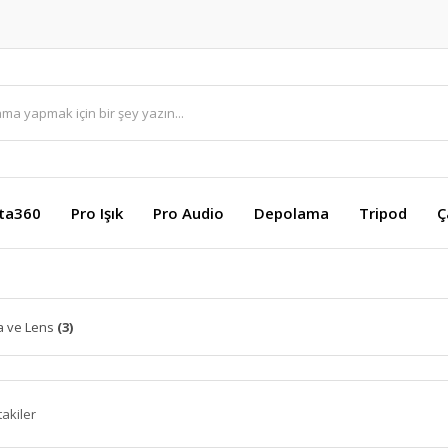
sta360
Pro Işık
Pro Audio
Depolama
Tripod
Ç
 ve Lens
(3)
takiler