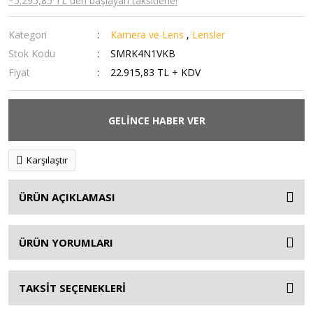
*5.295,85 TL den başlayan taksitlerle!
Kategori
Kamera ve Lens
,
Lensler
Stok Kodu
SMRK4N1VKB
Fiyat
22.915,83 TL + KDV
GELİNCE HABER VER
Karşılaştır
ÜRÜN AÇIKLAMASI
ÜRÜN YORUMLARI
TAKSİT SEÇENEKLERİ