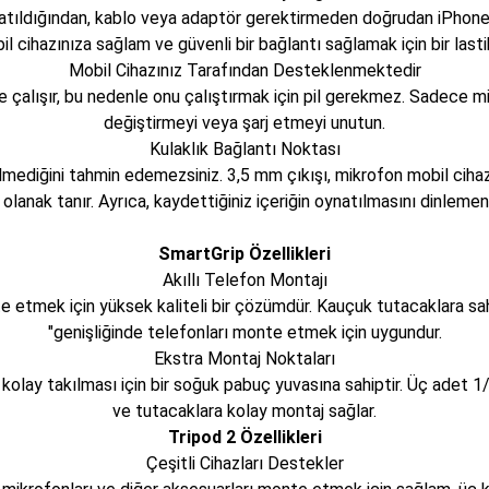
tıldığından, kablo veya adaptör gerektirmeden doğrudan iPhone
bil cihazınıza sağlam ve güvenli bir bağlantı sağlamak için bir lastik
Mobil Cihazınız Tarafından Desteklenmektedir
çalışır, bu nedenle onu çalıştırmak için pil gerekmez. Sadece mi
değiştirmeyi veya şarj etmeyi unutun.
Kulaklık Bağlantı Noktası
lmediğini tahmin edemezsiniz. 3,5 mm çıkışı, mikrofon mobil ciha
olanak tanır. Ayrıca, kaydettiğiniz içeriğin oynatılmasını dinlemen
SmartGrip Özellikleri
Akıllı Telefon Montajı
nte etmek için yüksek kaliteli bir çözümdür. Kauçuk tutacaklara sah
"genişliğinde telefonları monte etmek için uygundur.
Ekstra Montaj Noktaları
lay takılması için bir soğuk pabuç yuvasına sahiptir. Üç adet 1/4 
ve tutacaklara kolay montaj sağlar.
Tripod 2 Özellikleri
Çeşitli Cihazları Destekler