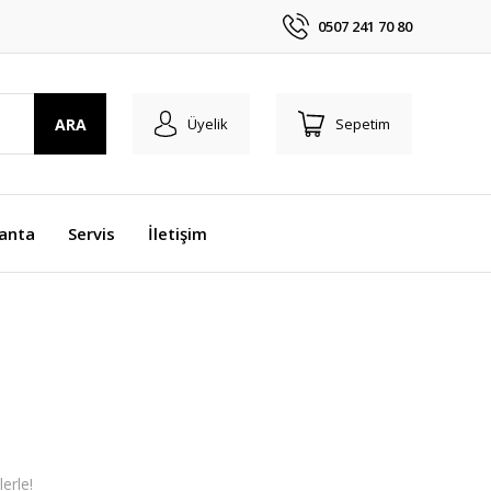
0507 241 70 80
ARA
Üyelik
Sepetim
anta
Servis
İletişim
erle!