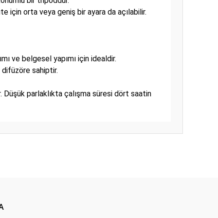
onumlu bir tripoddur.
için orta veya geniş bir ayara da açılabilir.
mı ve belgesel yapımı için idealdir.
 difüzöre sahiptir.
r. Düşük parlaklıkta çalışma süresi dört saatin
ıza iletebilirsiniz.
A