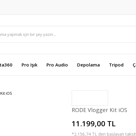
sta360
Pro Işık
Pro Audio
Depolama
Tripod
Ç
RODE Vlogger Kit iOS
11.199,00 TL
*2.156,74 TL den başlayan taksitl