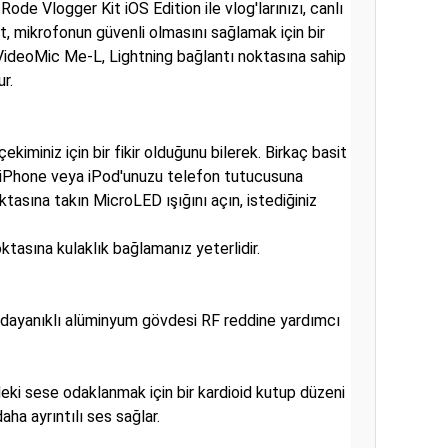
ode Vlogger Kit iOS Edition ile vlog'larınızı, canlı
it, mikrofonun güvenli olmasını sağlamak için bir
 VideoMic Me-L, Lightning bağlantı noktasına sahip
r.
iminiz için bir fikir olduğunu bilerek. Birkaç basit
 iPhone veya iPod'unuzu telefon tutucusuna
oktasına takın
MicroLED ışığını açın, istediğiniz
tasına kulaklık bağlamanız yeterlidir.
e dayanıklı alüminyum gövdesi RF reddine yardımcı
deki sese odaklanmak için bir kardioid kutup düzeni
aha ayrıntılı ses sağlar.