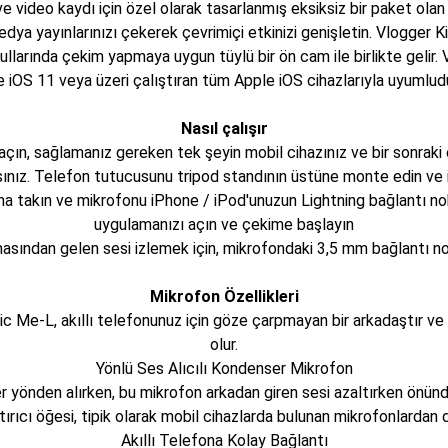
 video kaydı için özel olarak tasarlanmış eksiksiz bir paket olan R
edya yayınlarınızı çekerek çevrimiçi etkinizi genişletin. Vlogger K
llarında çekim yapmaya uygun tüylü bir ön cam ile birlikte gelir.
e iOS 11 veya üzeri çalıştıran tüm Apple iOS cihazlarıyla uyumludu
Nasıl çalışır
ın, sağlamanız gereken tek şeyin mobil cihazınız ve bir sonraki çek
ınız.
Telefon tutucusunu tripod standının üstüne monte edin ve
na takın ve mikrofonu iPhone / iPod'unuzun Lightning bağlantı n
uygulamanızı açın ve çekime başlayın
sından gelen sesi izlemek için, mikrofondaki 3,5 mm bağlantı nok
Mikrofon Özellikleri
ic Me-L, akıllı telefonunuz için göze çarpmayan bir arkadaştır v
olur.
Yönlü Ses Alıcılı Kondenser Mikrofon
her yönden alırken, bu mikrofon arkadan giren sesi azaltırken önün
tırıcı öğesi, tipik olarak mobil cihazlarda bulunan mikrofonlardan d
Akıllı Telefona Kolay Bağlantı