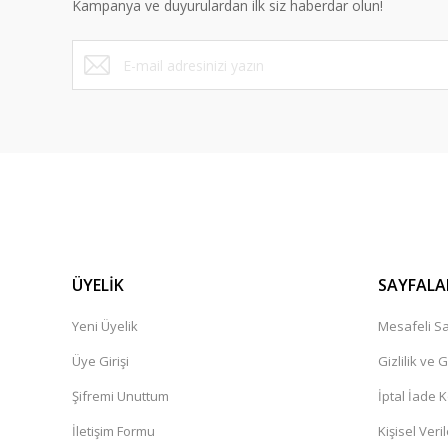
Kampanya ve duyurulardan ilk siz haberdar olun!
Ürün fiyatı diğer sitelerden daha pahalı.
Bu ürüne benzer farklı alternatifler olmalı.
ÜYELİK
SAYFALA
Yeni Üyelik
Mesafeli Sa
Üye Girişi
Gizlilik ve 
Şifremi Unuttum
İptal İade K
İletişim Formu
Kişisel Veril