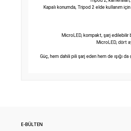
Tripod 2, kameraları
Kapalı konumda, Tripod 2 elde kullanım için 
MicroLED, kompakt, şarj edilebilir 
MicroLED, dört aya
Güç, hem dahili pili şarj eden hem de ışığı da
Bu ürünün fiyat bilgisi, resim, ürün açıklamalarında ve diğ
Görüş ve önerileriniz için teşekkür ederiz.
Ürün resmi kalitesiz, bozuk veya görüntülenemiyor.
Ürün açıklamasında eksik bilgiler bulunuyor.
E-BÜLTEN
Ürün bilgilerinde hatalar bulunuyor.