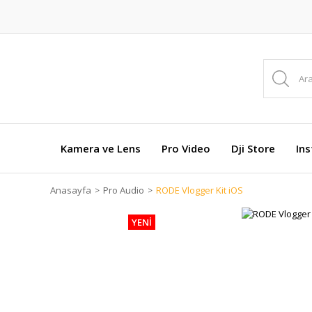
Kamera ve Lens
Pro Video
Dji Store
In
Anasayfa
Pro Audio
RODE Vlogger Kit iOS
YENİ