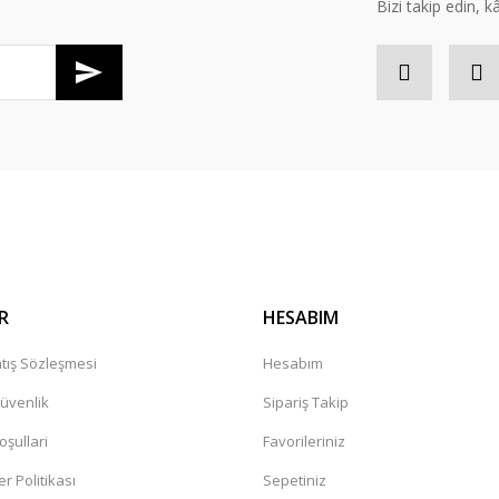
Bizi takip edin, kâr
Gönder
R
HESABIM
tış Sözleşmesi
Hesabım
Güvenlik
Sipariş Takip
oşullari
Favorileriniz
er Politikası
Sepetiniz