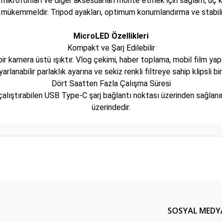
, mikrofonları ve diğer aksesuarları monte etmek için sağlam, üç k
mükemmeldir. Tripod ayakları, optimum konumlandırma ve stabilite 
MicroLED Özellikleri
Kompakt ve Şarj Edilebilir
bir kamera üstü ışıktır. Vlog çekimi, haber toplama, mobil film yapı
rlanabilir parlaklık ayarına ve sekiz renkli filtreye sahip klipsli bir
Dört Saatten Fazla Çalışma Süresi
 çalıştırabilen USB Type-C şarj bağlantı noktası üzerinden sağlanı
üzerindedir.
er konularda yetersiz gördüğünüz noktaları öneri formunu kullanarak tarafım
Bu ürüne ilk yorumu siz yapın!
Yorum Yaz
SOSYAL MEDY