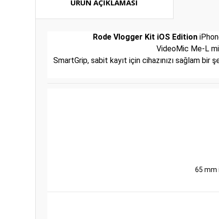
ÜRÜN AÇIKLAMASI
Rode Vlogger Kit iOS Edition
iPhone
VideoMic Me-L mikr
SmartGrip, sabit kayıt için cihazınızı sağlam bir 
65 mm i