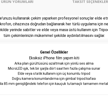
ÜRÜN YORUMLARI
TAKSİT SEÇENEKLER
'unuzu kullanarak çekim yaparken profesyonel sonuçlar elde etmek 
ofon, cihazınıza doğrudan bağlanarak her türlü uygulama için net
şekilde yerinde sabitler ve elde veya masa üstü kullanım için Tri
tüm çekimlerinizin mükemmel şekilde aydınlatılmasını sağlar.
Genel Özellikler
Eksiksiz iPhone film yapım kiti
Arka plan gürültüsünü azaltmak için yönlü ses alma
MicroLED ışık, tek bir şarjla dört saatten fazla çalışma sunar
Elde veya statik kullanım için üç konumlu tripod
Doğru kamera konumlandırma için gimbal tripod kafası
la 85 mm genişliğindeki telefon için kauçuk tutamaçlı tamamen meta