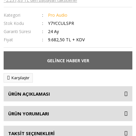
*2.237,63 TL den başlayan taksitlerle!
Kategori
Pro Audio
Stok Kodu
Y7YCCULSPR
Garanti Süresi
24 Ay
Fiyat
9.682,50 TL + KDV
GELİNCE HABER VER
Karşılaştır
ÜRÜN AÇIKLAMASI
ÜRÜN YORUMLARI
TAKSİT SEÇENEKLERİ