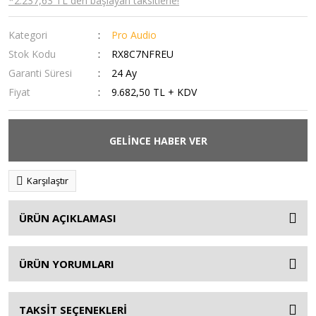
*2.237,63 TL den başlayan taksitlerle!
Kategori
Pro Audio
Stok Kodu
RX8C7NFREU
Garanti Süresi
24 Ay
Fiyat
9.682,50 TL + KDV
GELİNCE HABER VER
Karşılaştır
ÜRÜN AÇIKLAMASI
ÜRÜN YORUMLARI
TAKSİT SEÇENEKLERİ