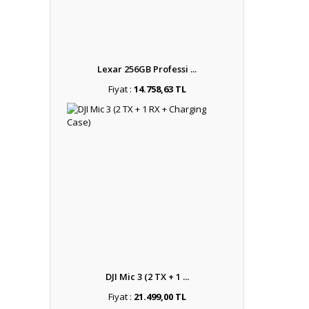
Lexar 256GB Professi ...
Fiyat :
14.758,63 TL
DJI Mic 3 (2 TX + 1 ...
Fiyat :
21.499,00 TL