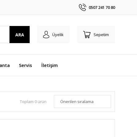
0507 241 70 80
ARA
Üyelik
Sepetim
anta
Servis
İletişim
Toplam 0 ürün