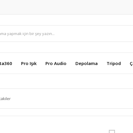
sta360
Pro Işık
Pro Audio
Depolama
Tripod
Ç
takiler