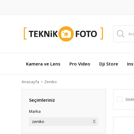
Kamera ve Lens
Pro Video
Dji Store
In
Anasayfa
Zeniko
Stok
Seçimleriniz
Marka
zeniko