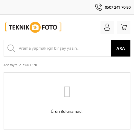
0507 241 70 80
ARA
Anasayfa
YUNTENG
Ürün Bulunamadı.