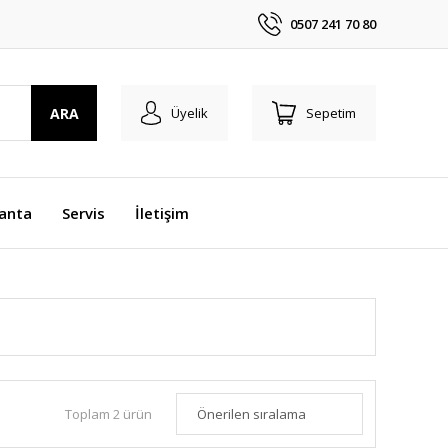
0507 241 70 80
ARA
Üyelik
Sepetim
anta
Servis
İletişim
Toplam 2 ürün