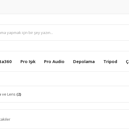
sta360
Pro Işık
Pro Audio
Depolama
Tripod
Ç
 ve Lens
(2)
takiler