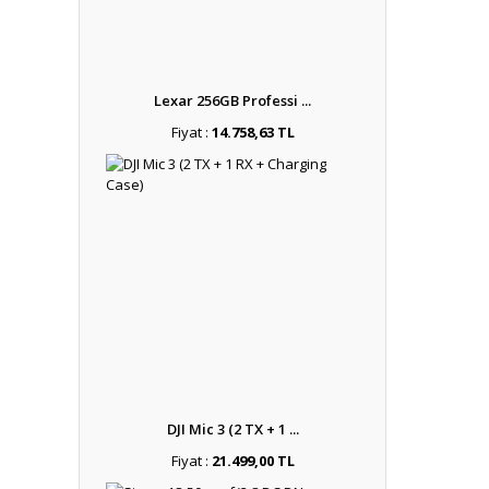
Lexar 256GB Professi ...
Fiyat :
14.758,63 TL
DJI Mic 3 (2 TX + 1 ...
Fiyat :
21.499,00 TL