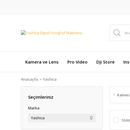
Kamera ve Lens
Pro Video
Dji Store
In
Anasayfa
Yashica
Kamera
Seçimleriniz
Marka
Yashica
Stok