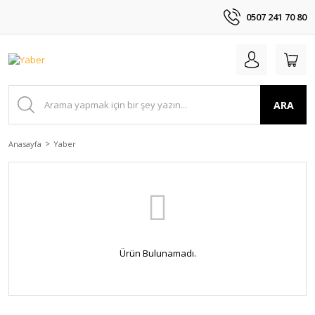
0507 241 70 80
ARA
Anasayfa
Yaber
Ürün Bulunamadı.