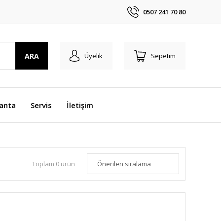
0507 241 70 80
ARA
Üyelik
Sepetim
anta
Servis
İletişim
Toplam 0 ürün