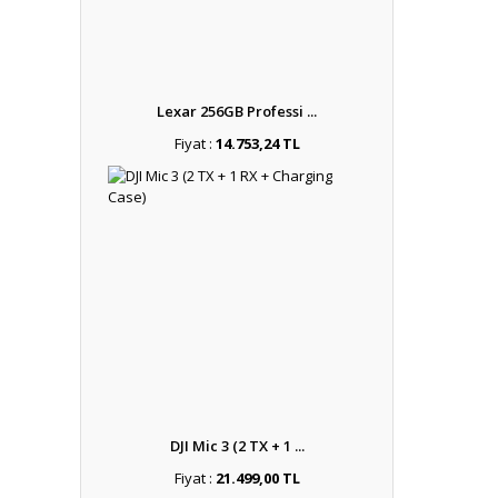
Lexar 256GB Professi ...
Fiyat :
14.753,24 TL
DJI Mic 3 (2 TX + 1 ...
Fiyat :
21.499,00 TL