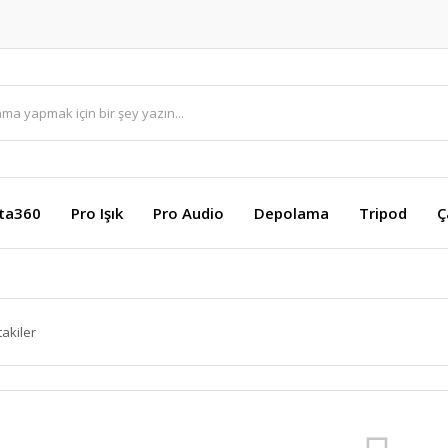
sta360
Pro Işık
Pro Audio
Depolama
Tripod
Ç
takiler