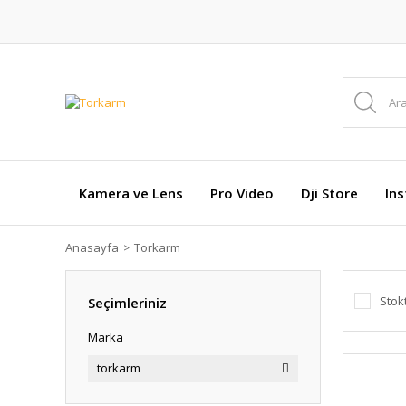
Kamera ve Lens
Pro Video
Dji Store
In
Anasayfa
Torkarm
Stok
Seçimleriniz
Marka
torkarm