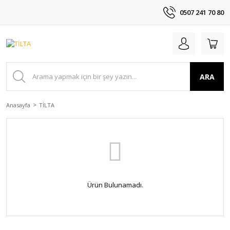
0507 241 70 80
ARA
Anasayfa
TİLTA
Ürün Bulunamadı.