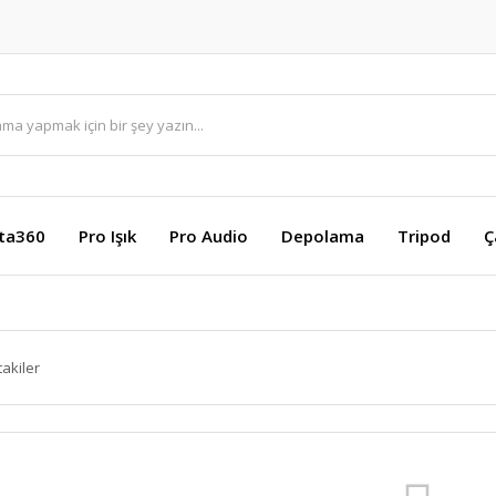
sta360
Pro Işık
Pro Audio
Depolama
Tripod
Ç
takiler