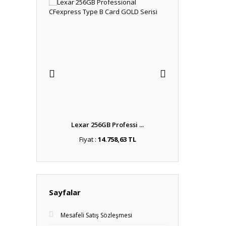
Fly M ...
Lexar 256GB Professi ...
DJI Mic 3 (2
,00 TL
Fiyat :
14.758,63 TL
Fiyat :
21.
Sayfalar
Mesafeli Satış Sözleşmesi