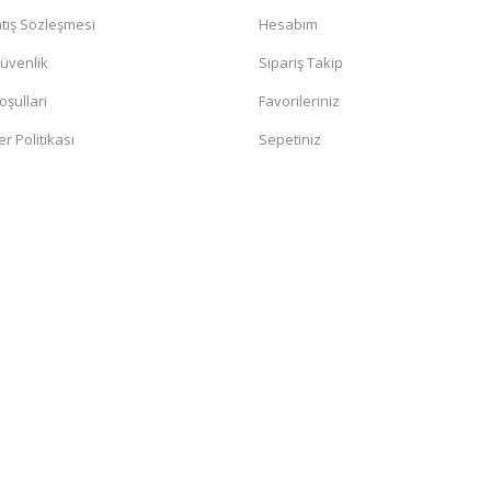
tış Sözleşmesi
Hesabım
Güvenlik
Sipariş Takip
oşullari
Favorileriniz
er Politikası
Sepetiniz