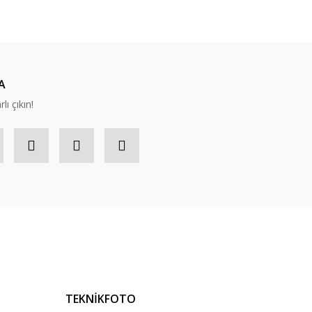
A
lı çıkın!
TEKNİKFOTO