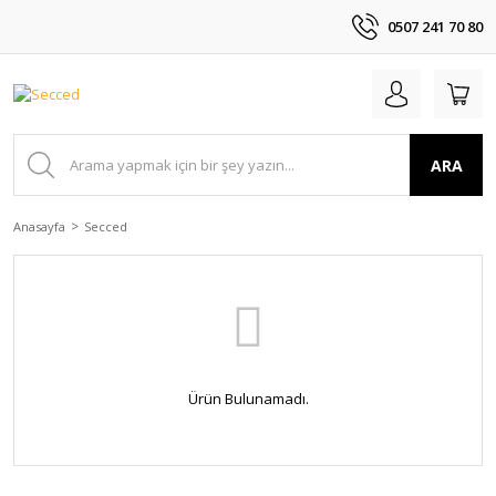
0507 241 70 80
ARA
Anasayfa
Secced
Ürün Bulunamadı.