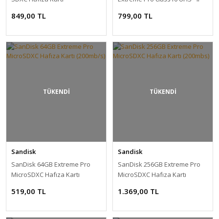
u3 - 275 MB/s 1833x A2 Hafıza
849,00 TL
799,00 TL
Kartı
TÜKENDİ
TÜKENDİ
Sandisk
Sandisk
SanDisk 64GB Extreme Pro
SanDisk 256GB Extreme Pro
MicroSDXC Hafıza Kartı
MicroSDXC Hafıza Kartı
(200mb/s)
(200mbs)
519,00 TL
1.369,00 TL