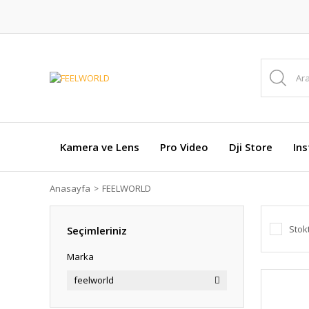
Kamera ve Lens
Pro Video
Dji Store
In
Anasayfa
FEELWORLD
Stok
Seçimleriniz
Marka
feelworld