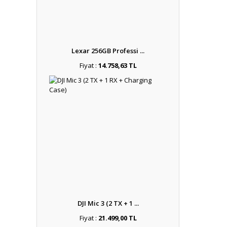
Lexar 256GB Professi ...
Fiyat :
14.758,63 TL
DJI Mic 3 (2 TX + 1 ...
Fiyat :
21.499,00 TL