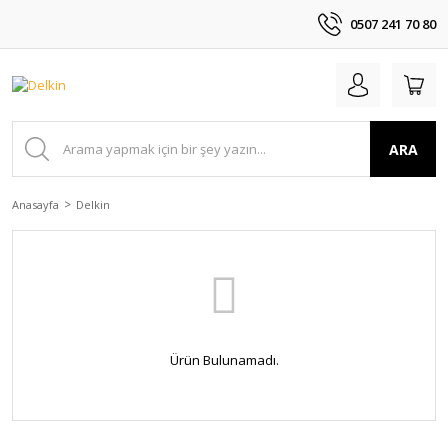
0507 241 70 80
ARA
Anasayfa
Delkin
Ürün Bulunamadı.