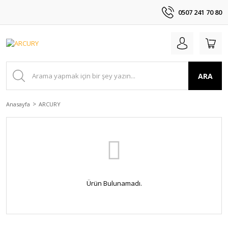
0507 241 70 80
ARA
Anasayfa
ARCURY
Ürün Bulunamadı.