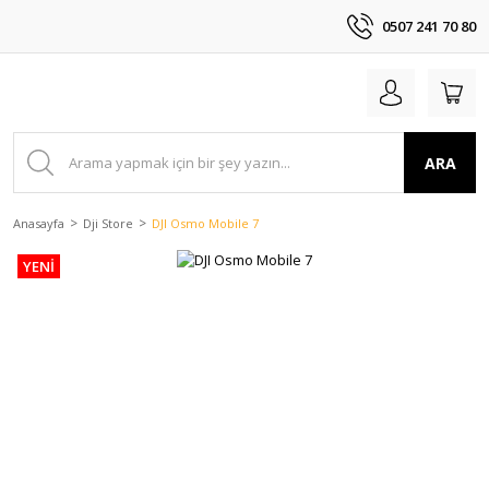
0507 241 70 80
ARA
Anasayfa
Dji Store
DJI Osmo Mobile 7
YENİ