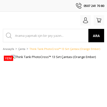
0507 241 70 80
ARA
Anasayfa
Çanta
Think Tank PhotoCross™ 13 Sırt Çantası (Orange Ember)
YENİ