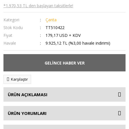
*1.970,53 TL den başlayan taksitlerle!
Kategori
Çanta
Stok Kodu
TT510422
Fiyat
179,17 USD + KDV
Havale
9.925,12 TL (%3,00 havale indirimi)
GELİNCE HABER VER
Karşılaştır
ÜRÜN AÇIKLAMASI
ÜRÜN YORUMLARI