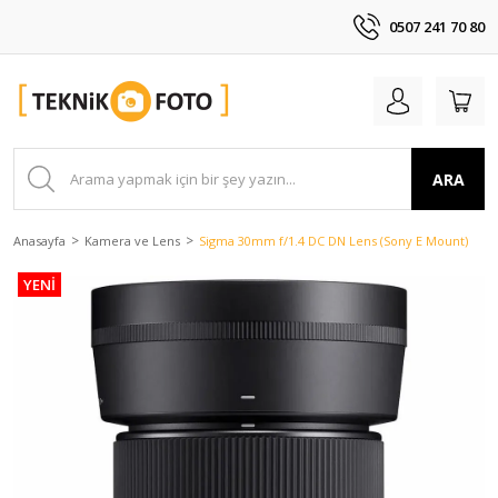
0507 241 70 80
ARA
Anasayfa
Kamera ve Lens
Sigma 30mm f/1.4 DC DN Lens (Sony E Mount)
YENİ