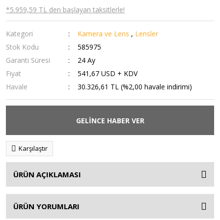
*5.959,59 TL den başlayan taksitlerle!
Kategori
Kamera ve Lens
,
Lensler
Stok Kodu
585975
Garanti Süresi
24 Ay
Fiyat
541,67 USD + KDV
Havale
30.326,61 TL (%2,00 havale indirimi)
GELİNCE HABER VER
Karşılaştır
ÜRÜN AÇIKLAMASI
ÜRÜN YORUMLARI