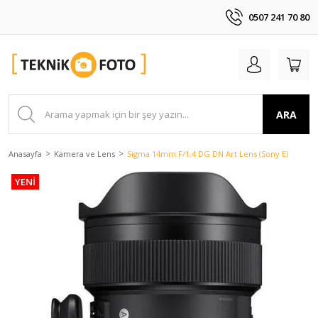
0507 241 70 80
ARA
Anasayfa
Kamera ve Lens
Sigma 14mm F/1.4 DG DN Art Lens (Sony E)
YENİ