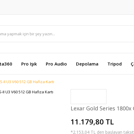
sta360
Pro Işık
Pro Audio
Depolama
Tripod
Ç
-II U3 V60 512 GB Hafıza Kartı
Lexar Gold Series 1800x 
11.179,80 TL
*2.153,04 TL den başlayan taksitl