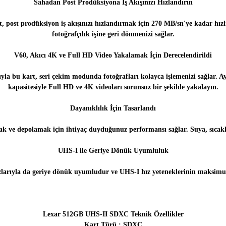
Sahadan Post Prodüksiyona İş Akışınızı Hızlandırın
post prodüksiyon iş akışınızı hızlandırmak için 270 MB/sn'ye kadar hız
fotoğrafçılık işine geri dönmenizi sağlar.
V60, Akıcı 4K ve Full HD Video Yakalamak İçin Derecelendirildi
yla bu kart, seri çekim modunda fotoğrafları kolayca işlemenizi sağlar. 
kapasitesiyle Full HD ve 4K videoları sorunsuz bir şekilde yakalayın.
Dayanıklılık İçin Tasarlandı
mak ve depolamak için ihtiyaç duyduğunuz performansı sağlar. Suya, sıcaklı
UHS-I ile Geriye Dönük Uyumluluk
zlarıyla da geriye dönük uyumludur ve UHS-I hız yeteneklerinin maksimum
Lexar 512GB UHS-II SDXC Teknik Özellikler
Kart Türü : SDXC