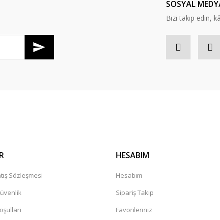
SOSYAL MEDY
Bizi takip edin, kâr
Gönder
R
HESABIM
tış Sözleşmesi
Hesabım
Güvenlik
Sipariş Takip
oşullari
Favorileriniz