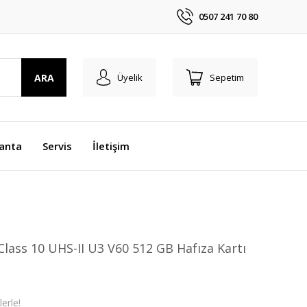
0507 241 70 80
ARA
Üyelik
Sepetim
anta
Servis
İletişim
Class 10 UHS-II U3 V60 512 GB Hafıza Kartı
erle!