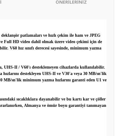
İ
ÖNERİLERİNİZ
 deklanşör patlamaları ve hızlı çekim ile ham ve JPEG
ve Full HD video dahil olmak üzere video çekimi için de
ir. V60 hız sınıfı derecesi sayesinde, minimum yazma
a, UHS-II / V60'ı desteklemeyen cihazlarda kullanılabilir.
a hızlarını destekleyen UHS-II ve V30'a veya 30 MB/sn'lik
10 MB/sn'lik minimum yazma hızlarını garanti eden U1 ve
sındaki sıcaklıklara dayanabilir ve bu kartı kar ve çöller
n yararlanırken, Almanya ve ömür boyu garantiyi tanımayan