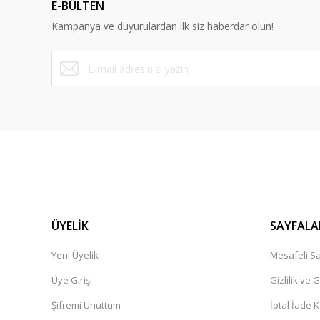
E-BÜLTEN
Ürün bilgilerinde hatalar bulunuyor.
Kampanya ve duyurulardan ilk siz haberdar olun!
Ürün fiyatı diğer sitelerden daha pahalı.
Bu ürüne benzer farklı alternatifler olmalı.
ÜYELİK
SAYFALA
Yeni Üyelik
Mesafeli Sa
Üye Girişi
Gizlilik ve 
Şifremi Unuttum
İptal İade K