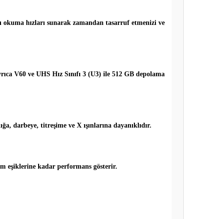
lı okuma hızları sunarak zamandan tasarruf etmenizi ve
Ayrıca V60 ve UHS Hız Sınıfı 3 (U3) ile 512 GB depolama
ğa, darbeye, titreşime ve X ışınlarına dayanıklıdır.
 eşiklerine kadar performans gösterir.