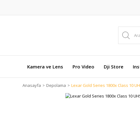
Kamera ve Lens
Pro Video
Dji Store
In
Anasayfa
Depolama
Lexar Gold Series 1800x Class 10 UHS