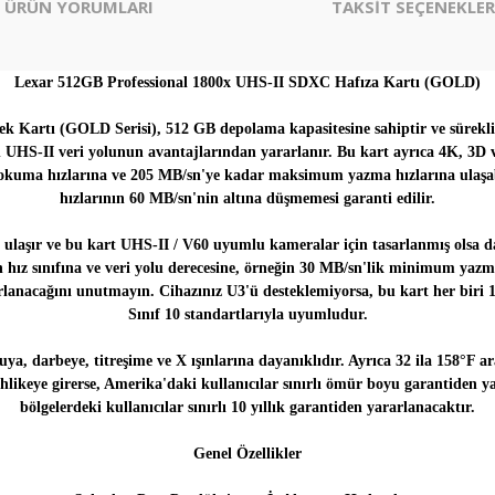
ÜRÜN YORUMLARI
TAKSİT SEÇENEKLER
Lexar 512GB Professional 1800x UHS-II SDXC Hafıza Kartı (GOLD)
 Kartı (GOLD Serisi), 512 GB depolama kapasitesine sahiptir ve sürekli
in UHS-II veri yolunun avantajlarından yararlanır. Bu kart ayrıca 4K, 3D 
ma hızlarına ve 205 MB/sn'ye kadar maksimum yazma hızlarına ulaşabil
hızlarının 60 MB/sn'nin altına düşmemesi garanti edilir.
yla ulaşır ve bu kart UHS-II / V60 uyumlu kameralar için tasarlanmış olsa d
n hız sınıfına ve veri yolu derecesine, örneğin 30 MB/sn'lik minimum yazm
lanacağını unutmayın. Cihazınız U3'ü desteklemiyorsa, bu kart her biri 
Sınıf 10 standartlarıyla uyumludur.
a, darbeye, titreşime ve X ışınlarına dayanıklıdır. Ayrıca 32 ila 158°F ara
tehlikeye girerse, Amerika'daki kullanıcılar sınırlı ömür boyu garantide
bölgelerdeki kullanıcılar sınırlı 10 yıllık garantiden yararlanacaktır.
Genel Özellikler