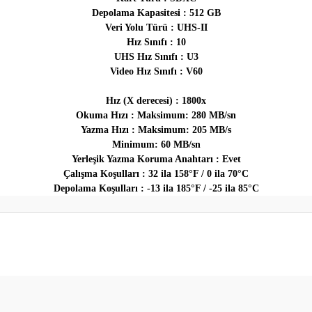
Depolama Kapasitesi : 512 GB
Veri Yolu Türü : UHS-II
Hız Sınıfı : 10
UHS Hız Sınıfı : U3
Video Hız Sınıfı : V60
Hız (X derecesi) : 1800x
Okuma Hızı : Maksimum: 280 MB/sn
Yazma Hızı : Maksimum: 205 MB/s
Minimum: 60 MB/sn
Yerleşik Yazma Koruma Anahtarı : Evet
Çalışma Koşulları : 32 ila 158°F / 0 ila 70°C
Depolama Koşulları : -13 ila 185°F / -25 ila 85°C
er konularda yetersiz gördüğünüz noktaları öneri formunu kullanarak tarafım
Bu ürüne ilk yorumu siz yapın!
Yorum Yaz