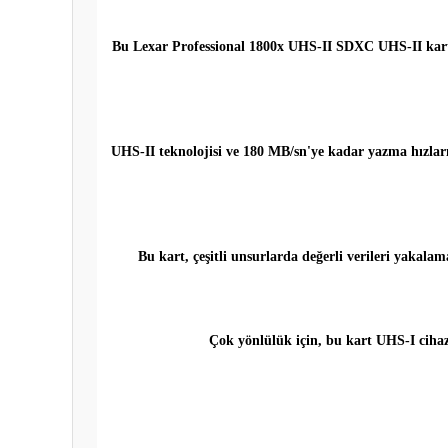
Bu Lexar Professional 1800x UHS-II SDXC UHS-II kart, 
UHS-II teknolojisi ve 180 MB/sn'ye kadar yazma hızları
Bu kart, çeşitli unsurlarda değerli verileri yakala
Çok yönlülük için, bu kart UHS-I ciha