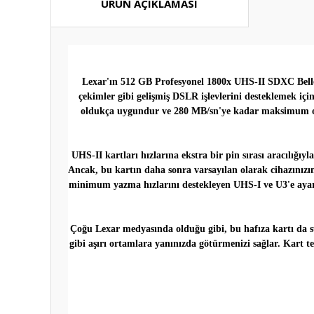
ÜRÜN AÇIKLAMASI
Lexar'ın 512 GB Profesyonel 1800x UHS-II SDXC Bellek
çekimler gibi gelişmiş DSLR işlevlerini desteklemek iç
oldukça uygundur ve 280 MB/sn'ye kadar maksimum oku
UHS-II kartları hızlarına ekstra bir pin sırası aracılığı
Ancak, bu kartın daha sonra varsayılan olarak cihazınızı
minimum yazma hızlarını destekleyen UHS-I ve U3'e ayar
Çoğu Lexar medyasında olduğu gibi, bu hafıza kartı da suy
gibi aşırı ortamlara yanınızda götürmenizi sağlar. Kart 