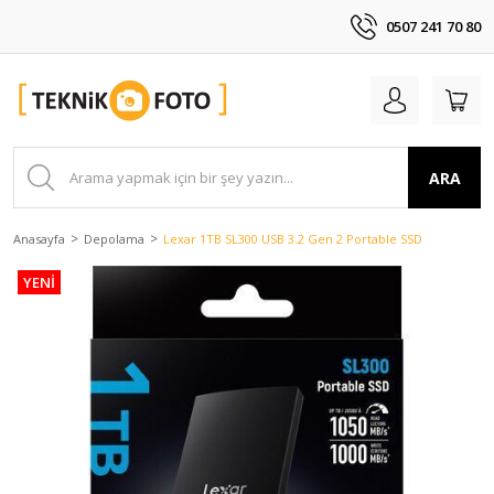
0507 241 70 80
ARA
Anasayfa
Depolama
Lexar 1TB SL300 USB 3.2 Gen 2 Portable SSD
YENİ