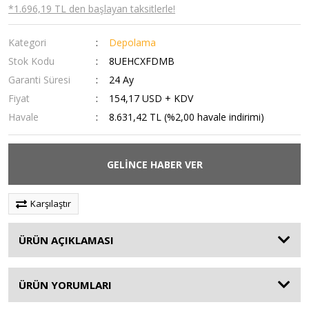
*1.696,19 TL den başlayan taksitlerle!
Kategori
Depolama
Stok Kodu
8UEHCXFDMB
Garanti Süresi
24 Ay
Fiyat
154,17 USD + KDV
Havale
8.631,42 TL (%2,00 havale indirimi)
GELİNCE HABER VER
Karşılaştır
ÜRÜN AÇIKLAMASI
ÜRÜN YORUMLARI