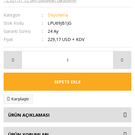
*2.521,37 TL den başlayan taksitlerle!
Kategori
Depolama
Stok Kodu
LPU69JB1JG
Garanti Süresi
24 Ay
Fiyat
229,17 USD + KDV
SEPETE EKLE
Karşılaştır
ÜRÜN AÇIKLAMASI
ÜRÜN YORUMLARI