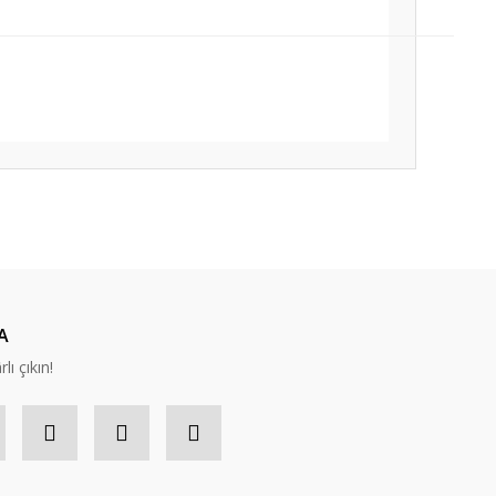
ıza iletebilirsiniz.
A
lı çıkın!