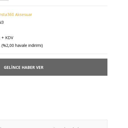
nsta360 Aksesuar
N3
L + KDV
 (%2,00 havale indirimi)
GELİNCE HABER VER