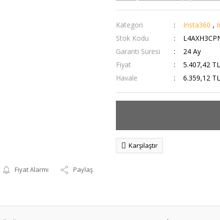
Kategori
Insta360
,
I
Stok Kodu
L4AXH3CP
Garanti Süresi
24 Ay
Fiyat
5.407,42 T
Havale
6.359,12 TL
Karşılaştır
Fiyat Alarmı
Paylaş