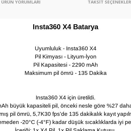
ÜRÜN YORUMLARI
TAKSİT SEÇENEKLER
Insta360 X4 Batarya
Uyumluluk - Insta360 X4
Pil Kimyası - Lityum-İyon
Pil Kapasitesi - 2290 mAh
Maksimum pil ömrü - 135 Dakika
Insta360 X4 için üretildi.
h büyük kapasiteli pil, önceki nesle göre %27 daha
lmış pil ömrü, 5,7K30 fps'de 135 dakikalık kayıt yapıl
emeden -20°C (-4°F) kadar düşük sıcaklıklarda iyi pe
İçeriği: 1x X4 Pil, 1x Pil Saklama Kutusu.