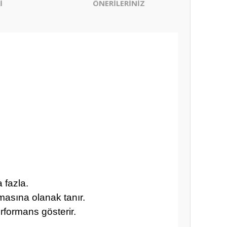
İ
ÖNERİLERİNİZ
 fazla.
masına olanak tanır.
rformans gösterir.