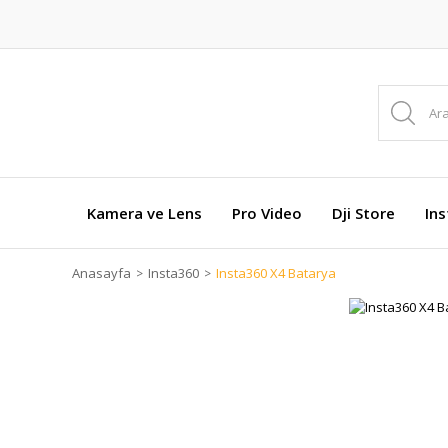
Kamera ve Lens
Pro Video
Dji Store
In
Anasayfa
Insta360
Insta360 X4 Batarya