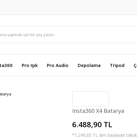
sta360
Pro Işık
Pro Audio
Depolama
Tripod
Ç
Insta360 X4 Batarya
6.488,90 TL
*1.249,65 TL den başlayan taksitl