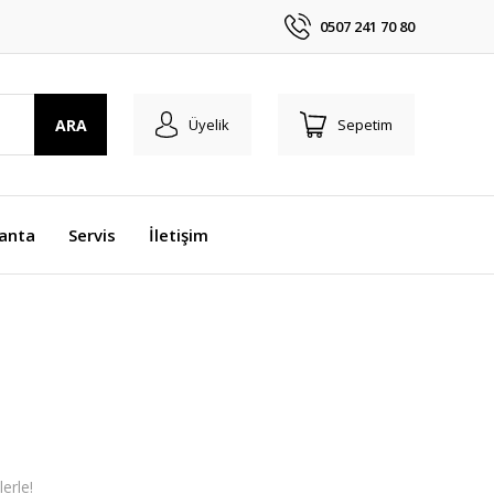
0507 241 70 80
ARA
Üyelik
Sepetim
anta
Servis
İletişim
erle!