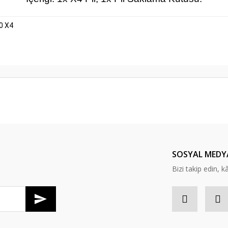
0 X4
er konularda yetersiz gördüğünüz noktaları öneri formunu kullanarak tarafım
Bu ürüne ilk yorumu siz yapın!
Yorum Yaz
SOSYAL MEDY
Bizi takip edin, kâr