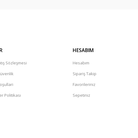
Gönder
R
HESABIM
tış Sözleşmesi
Hesabım
Güvenlik
Sipariş Takip
oşullari
Favorileriniz
er Politikası
Sepetiniz