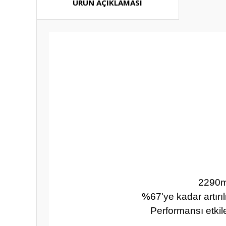
ÜRÜN AÇIKLAMASI
2290mA
%67'ye kadar artırı
Performansı etkil