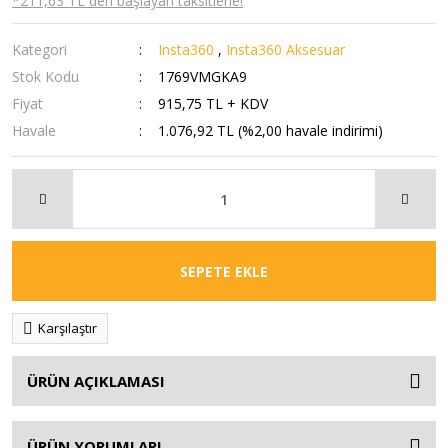
*211,63 TL den başlayan taksitlerle!
Kategori
Insta360
,
Insta360 Aksesuar
Stok Kodu
1769VMGKA9
Fiyat
915,75 TL + KDV
Havale
1.076,92 TL (%2,00 havale indirimi)
SEPETE EKLE
Karşılaştır
ÜRÜN AÇIKLAMASI
ÜRÜN YORUMLARI