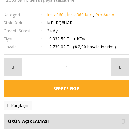
*2.503,39 TL den başlayan taksitlerle!
Kategori
Insta360
,
İnsta360 Mic
,
Pro Audio
Stok Kodu
MPLRQ8UARL
Garanti Süresi
24 Ay
Fiyat
10.832,50 TL + KDV
Havale
12.739,02 TL (%2,00 havale indirimi)
SEPETE EKLE
Karşılaştır
ÜRÜN AÇIKLAMASI