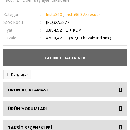
*900,12 TL den başlayan taksitlerle!
Kategori
Insta360
,
Insta360 Aksesuar
Stok Kodu
JPQ3XA3S27
Fiyat
3.894,92 TL + KDV
Havale
4.580,42 TL (%2,00 havale indirimi)
GELİNCE HABER VER
Karşılaştır
ÜRÜN AÇIKLAMASI
ÜRÜN YORUMLARI
TAKSİT SEÇENEKLERİ