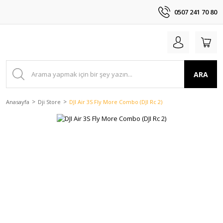
0507 241 70 80
ARA
Anasayfa
Dji Store
DJI Air 3S Fly More Combo (DJI Rc 2)