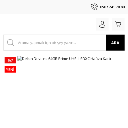
0507 241 70 80
ARA
%7
YENİ