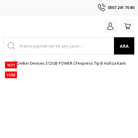
0507 241 70 80
ARA
%11
YENİ