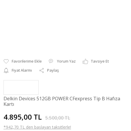
Yorum Yaz
Tavsiye Et
Fiyat Alarmı
Paylaş
Delkin Devices 512GB POWER CFexpress Tip B Hafıza
Kartı
4.895,00 TL
5.500,00 TL
*942,70 TL den başlayan taksitlerle!