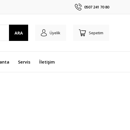
0507 241 70 80
ARA
Üyelik
Sepetim
anta
Servis
İletişim