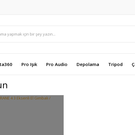
sta360
Pro Işık
Pro Audio
Depolama
Tripod
Ç
un