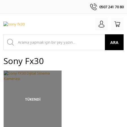
0507 241 70 80
ARA
Sony Fx30
TÜKENDİ